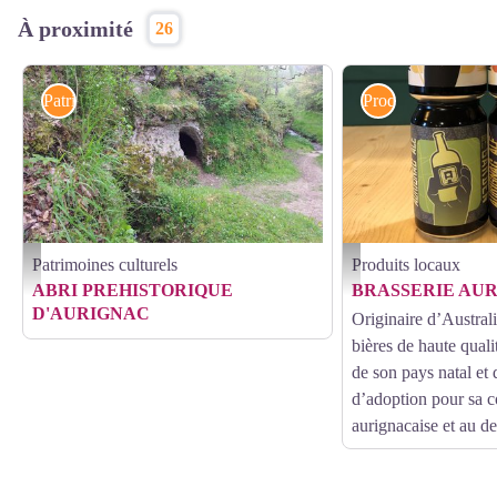
À proximité
26
Patrimoines culturels
Produits locaux
Patrimoines culturels
Produits locaux
aurignac-abri-prehistorique - ABRI PREHISTORIQUE D'AURIGNAC
Brasserie Aurignac Ale - Pa
ABRI PREHISTORIQUE
BRASSERIE AU
D'AURIGNAC
Originaire d’Austral
bières de haute qualit
de son pays natal et 
d’adoption pour sa
aurignacaise et au de