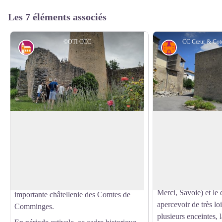
Les 7 éléments associés
©OTI CCC
Architecture
Histoire
Château Comtal et son Donjon
Le village d'Aurig
Le village d’Aurigna
Le Château comtal et son donjon restauré
châtellenie au XIIIè
s’imposent dans le paysage. Ce Château,
Voir l'image en plein écran
un but défensif que le
édifié au 13ème siècle, témoigne de la
sur un promontoire 
place forte qu’occupait Aurignac au
lignes de remparts, s
Moyen-âge comme chef-lieu d’une
Merci, Savoie) et le
importante châtellenie des Comtes de
apercevoir de très lo
Comminges.
plusieurs enceintes, 