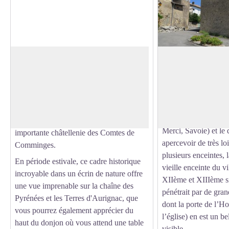
Château Comtal et son Donjon
Le village d'Aurig
Le village d’Aurigna
Le Château comtal et son donjon restauré
châtellenie au XIIIè
s’imposent dans le paysage. Ce Château,
Voir l'image en plein écran
un but défensif que le
édifié au 13ème siècle, témoigne de la
sur un promontoire 
place forte qu’occupait Aurignac au
lignes de remparts, s
Moyen-âge comme chef-lieu d’une
Merci, Savoie) et le
importante châtellenie des Comtes de
apercevoir de très lo
Comminges.
plusieurs enceintes, 
En période estivale, ce cadre historique
vieille enceinte du v
incroyable dans un écrin de nature offre
XIIème et XIIIème s
une vue imprenable sur la chaîne des
pénétrait par de gran
Pyrénées et les Terres d'Aurignac, que
dont la porte de l’Ho
vous pourrez également apprécier du
l’église) en est un b
haut du donjon où vous attend une table
visible.