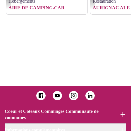
Hébergements
Restauration
Camping-car - camping-car
beergarden - foodtruck - G
AIRE DE CAMPING-CAR
AURIGNAC ALE
Coeur et Coteaux Comminges Communauté de
communes
Informations complémentaires