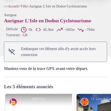
>>
Accueil
>
Vélo
>
Aurignac L'Isle en Dodon Cyclotourisme
Aurignac
Aurignac L'Isle en Dodon Cyclotourisme
Voir l'image en plein écran
Difficile
6h
40,3km
+601m
-794m
Traversée - GR
Embarquer cet élément afin d'y avoir accès hors
connexion
Munisez-vous de la trace GPX avant votre départ.
Les 5 éléments associés
©OTI CCC
Architecture
Histoire