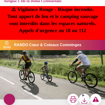
Aurignac L'Isle en Dodon Cyclotourisme
⚠️ Vigilance Rouge - Risque incendie.
Tout apport de feu et le camping sauvage
sont interdits dans les espaces naturels.
Appels d'urgence au 18 ou 112
RANDO Cœur & Coteaux Comminges
CDT31
Imprimer
Télécharger
Signaler u