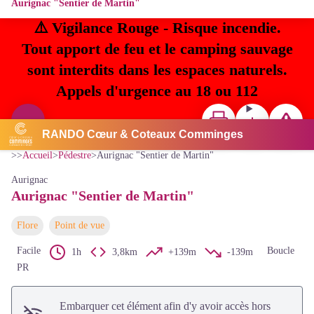
Aurignac "Sentier de Martin"
⚠️ Vigilance Rouge - Risque incendie.
Tout apport de feu et le camping sauvage
sont interdits dans les espaces naturels.
Appels d'urgence au 18 ou 112
Imprimer
Télécharger
Signaler u
Voir l'image en plein écran
RANDO Cœur & Coteaux Comminges
CC Coeur & Coteaux Comminges
>>
Accueil
>
Pédestre
>
Aurignac "Sentier de Martin"
Aurignac
Aurignac "Sentier de Martin"
Flore
Point de vue
Facile
Boucle
1h
3,8km
+139m
-139m
PR
Embarquer cet élément afin d'y avoir accès hors