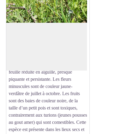
Asperge sauvage
Appelée aussi asperge à feuilles aiguës
.
C’est une plante vivace, pouvant
Voir l'image en plein écran
dépasser un mètre de hauteur qui se
caractérise par des cladodes qui sont des
tiges ou rameaux ayant la forme d’une
feuille réduite en aiguille, presque
piquante et persistante. Les fleurs
minuscules sont de couleur jaune-
verdâtre de juillet à octobre. Les fruits
sont des baies de couleur noire, de la
taille d’un petit pois et sont toxiques,
contrairement aux turions (jeunes pousses
au gout amer) qui sont comestibles. Cette
espèce est présente dans les lieux secs et