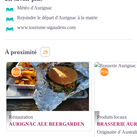
Météo d'Aurignac
Rejoindre le départ d'Aurignac à la mairie
www.tourisme-stgaudens.com
À proximité
29
Restauration
Produits locaux
Restauration
Produits locaux
beergarden - foodtruck - Gérard Qadir
Brasserie Aurignac Ale - Pa
AURIGNAC ALE BEERGARDEN
BRASSERIE AU
Originaire d’Austral