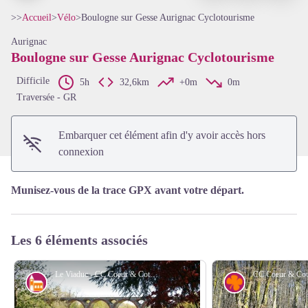
>>
Accueil
>
Vélo
>
Boulogne sur Gesse Aurignac Cyclotourisme
Aurignac
Boulogne sur Gesse Aurignac Cyclotourisme
Voir l'image en plein écran
Difficile
5h
32,6km
+0m
0m
Traversée - GR
Embarquer cet élément afin d'y avoir accès hors
connexion
Munisez-vous de la trace GPX avant votre départ.
Les 6 éléments associés
Le Viaduc - CC Coeur & Coteaux Comminges
Architecture
Flore