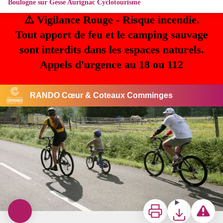
Boulogne sur Gesse Aurignac Cyclotourisme
⚠️ Vigilance Rouge - Risque incendie.
Tout apport de feu et le camping sauvage
sont interdits dans les espaces naturels.
Appels d'urgence au 18 ou 112
RANDO Cœur & Coteaux Comminges
CDT31
Imprimer
Télécharger
Signaler u