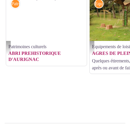
Patrimoines culturels
Equipements de loi
Patrimoines culturels
Equipements de loisi
aurignac-abri-prehistorique - ABRI PREHISTORIQUE D'AURIGNAC
Photos lac agrés Boulogne
ABRI PREHISTORIQUE
AGRES DE PLEI
D'AURIGNAC
Quelques étirements
après ou avant de fai