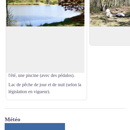
Viaduc
Arboretum
Ancien arboretum d
Le Viaduc à 8 arches.
Il supportait la ligne ferroviaire Toulouse-
Voir l'image en plein écran
Blajan (fermée en 1949). Aujourd’hui ce
viaduc surplombe le lac de la ville. Vous
y trouverez une aire de pique-nique et
l'été, une piscine (avec des pédalos).
Lac de pêche de jour et de nuit (selon la
législation en vigueur).
Météo