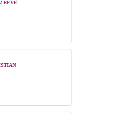
2 REVE
ées - Castella
ISTIAN