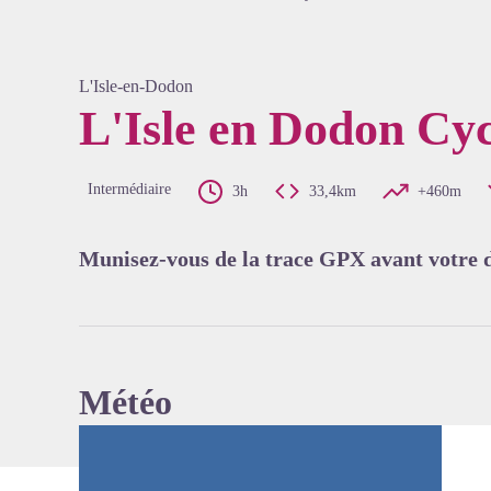
L'Isle-en-Dodon
L'Isle en Dodon Cy
Voir l'
Intermédiaire
3h
33,4km
+460m
Munisez-vous de la trace GPX avant votre 
Météo