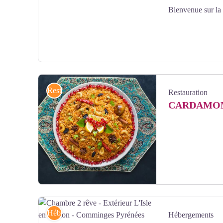
Bienvenue sur la
Office de Tourisme de la Destination Comminges Comminges P
Restauration
Restauration
CARDAMO
India_26 cardamome - ©cardamome
Hébergements
Hébergements