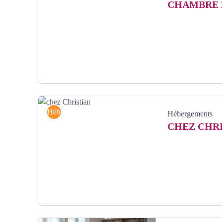
CHAMBRE 
Chambre 2 rêve - Extérieur L'Isle en Dodon - Comminges Pyrén
Hébergements
Hébergements
CHEZ CHR
chez Christian - Christian Gilardeau