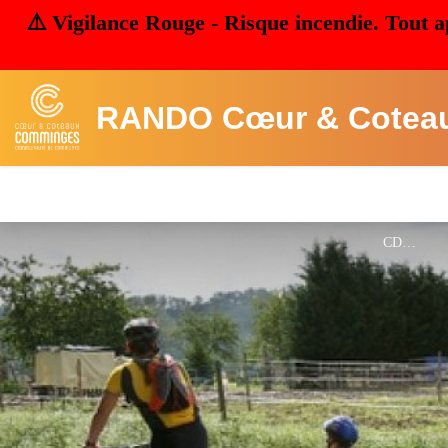
⚠️ Vigilance Rouge - Risque incendie. Tout a
RANDO Cœur & Cotea
CDT31