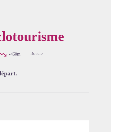
clotourisme
image en plein écran
Boucle
-460m
départ.